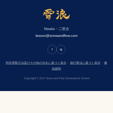
Niseko・二世古
lesson@snowandflow.com
f
ig
特定商取引法及びその他の法令に基づく表示
・
旅行業法に基づく表示
・
條
款細則
Copyright © 2017 Snow and Flow Snowsports School