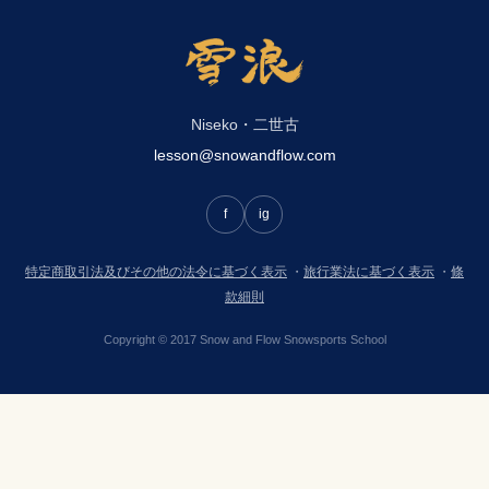
Niseko・二世古
lesson@snowandflow.com
f
ig
特定商取引法及びその他の法令に基づく表示
・
旅行業法に基づく表示
・
條
款細則
Copyright © 2017 Snow and Flow Snowsports School