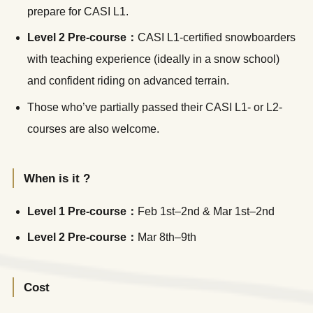
prepare for CASI L1.
Level 2 Pre-course：
CASI L1-certified snowboarders
LINE
WhatsApp
with teaching experience (ideally in a snow school)
and confident riding on advanced terrain.
Those who’ve partially passed their CASI L1- or L2-
courses are also welcome.
When is it ?
Level 1 Pre-course：
Feb 1st–2nd & Mar 1st–2nd
Level 2 Pre-course：
Mar 8th–9th
Cost