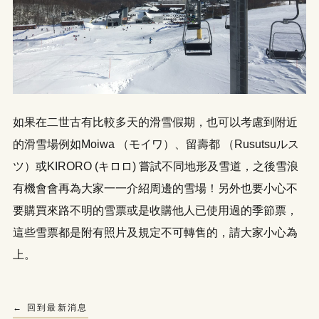
如果在二世古有比較多天的滑雪假期，也可以考慮到附近
的滑雪場例如Moiwa （モイワ）、留壽都 （Rusutsuルス
ツ）或KIRORO (キロロ) 嘗試不同地形及雪道，之後雪浪
有機會會再為大家一一介紹周邊的雪場！另外也要小心不
要購買來路不明的雪票或是收購他人已使用過的季節票，
這些雪票都是附有照片及規定不可轉售的，請大家小心為
上。
← 回到最新消息