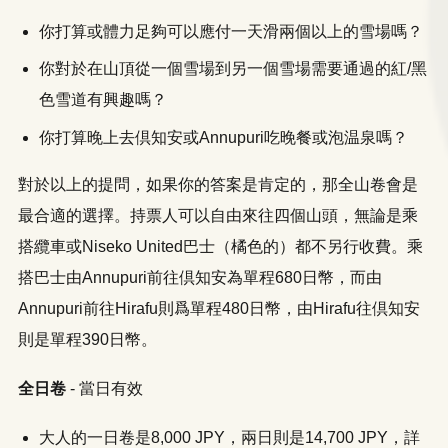
你打算或體力足夠可以應付一天滑兩個以上的雪場嗎？
你對於在山頂從一個雪場到另一個雪場需要通過的紅/黑
色雪道有興趣嗎？
你打算晚上去倶知安或Annupuri吃晚餐或泡温泉嗎？
對於以上的提問，如果你的答案是肯定的，那全山卷會是
最合適的選擇。持票人可以自由來往四個山頭，無論是乘
搭纜車或Niseko United巴士（橘色的）都不另行收費。乘
搭巴士由Annupuri前往倶知安為單程680日幣，而由
Annupuri前往Hirafu則爲單程480日幣，由Hirafu往倶知安
則是單程390日幣。
全日卷
- 當日有效
大人的一日卷是8,000 JPY，兩日則是14,700 JPY，詳