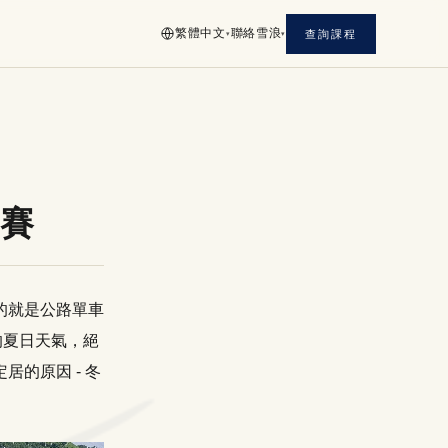
繁體中文
聯絡雪浪
查詢課程
▾
▾
比賽
的就是公路單車
爽的夏日天氣，絕
的原因 - 冬