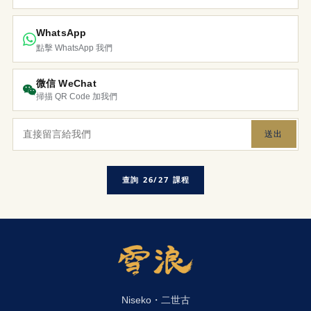
WhatsApp
點擊 WhatsApp 我們
微信 WeChat
掃描 QR Code 加我們
送出
查詢 26/27 課程
Niseko・二世古