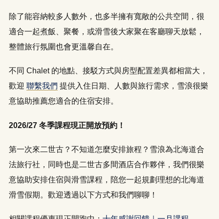
除了能容納較多人數外，也多半擁有寬敞的公共空間，很
適合一起煮飯、聚餐，或滑雪後大家聚在客廳聊天放鬆，
整體旅行氛圍也會更溫馨自在。
不同 Chalet 的地點、接駁方式與房型配置差異都相當大，
歡迎
聯繫我們
提供入住日期、人數與旅行需求，雪浪很樂
意協助推薦您適合的住宿安排。
LINE
WhatsApp
2026/27 冬季課程現正開放預約！
第一次來二世古？不知道怎麼安排旅程？雪浪為北海道合
法旅行社，同時也是二世古多間酒店合作夥伴，我們很樂
意協助安排住宿與滑雪課程，陪您一起規劃理想的北海道
滑雪假期。歡迎透過以下方式和我們聊聊！
相關課程優惠現正開跑中：
十年感謝回饋｜一月課程