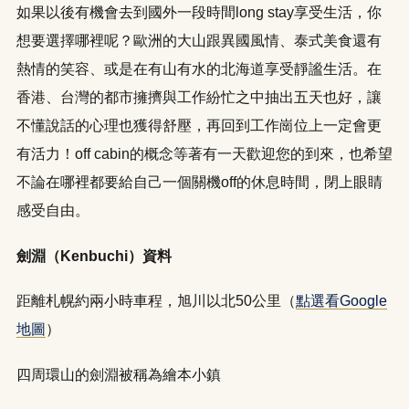
如果以後有機會去到國外一段時間long stay享受生活，你
想要選擇哪裡呢？歐洲的大山跟異國風情、泰式美食還有
熱情的笑容、或是在有山有水的北海道享受靜謐生活。在
香港、台灣的都市擁擠與工作紛忙之中抽出五天也好，讓
不懂說話的心理也獲得舒壓，再回到工作崗位上一定會更
有活力！off cabin的概念等著有一天歡迎您的到來，也希望
不論在哪裡都要給自己一個關機off的休息時間，閉上眼睛
感受自由。
劍淵（Kenbuchi）資料
距離札幌約兩小時車程，旭川以北50公里（
點選看Google
地圖
）
四周環山的劍淵被稱為繪本小鎮