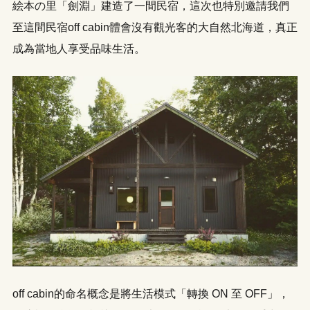
絵本の里「劍淵」建造了一間民宿，這次也特別邀請我們
至這間民宿off cabin體會沒有觀光客的大自然北海道，真正
成為當地人享受品味生活。
off cabin的命名概念是將生活模式「轉換 ON 至 OFF」，