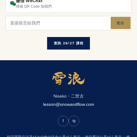
微信 WeChat
掃描 QR Code 加我們
送出
查詢 26/27 課程
Niseko・二世古
lesson@snowandflow.com
f
ig