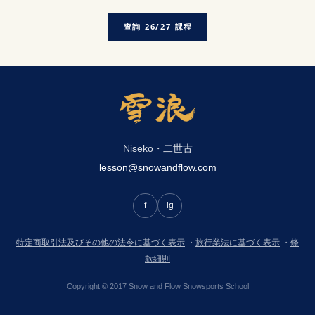
查詢 26/27 課程
Niseko・二世古
lesson@snowandflow.com
f
ig
特定商取引法及びその他の法令に基づく表示
・
旅行業法に基づく表示
・
條
款細則
Copyright © 2017 Snow and Flow Snowsports School