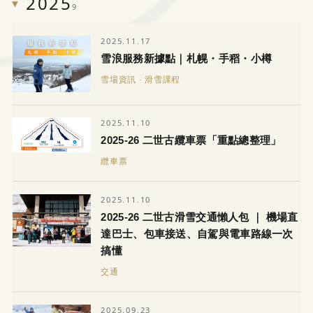
2025
9
2025.11.17
雪浪服務新據點｜札幌・手稻・小樽
雪場資訊 · 滑雪課程
2025.11.10
2025-26 二世古纜車票「重點總整理」
纜車票
2025.11.10
2025-26 二世古滑雪交通懶人包 ｜ 機場直
LINE
WhatsApp
達巴士、包車接送、自駕與電車路線一次
搞懂
交通
2025.09.23