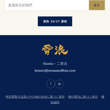
送出
查詢 26/27 課程
Niseko・二世古
lesson@snowandflow.com
f
ig
特定商取引法及びその他の法令に基づく表示
・
旅行業法に基づく表示
・
條
款細則