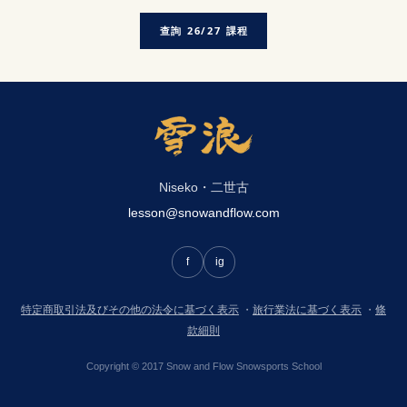
查詢 26/27 課程
Niseko・二世古
lesson@snowandflow.com
f
ig
特定商取引法及びその他の法令に基づく表示
・
旅行業法に基づく表示
・
條
款細則
Copyright © 2017 Snow and Flow Snowsports School